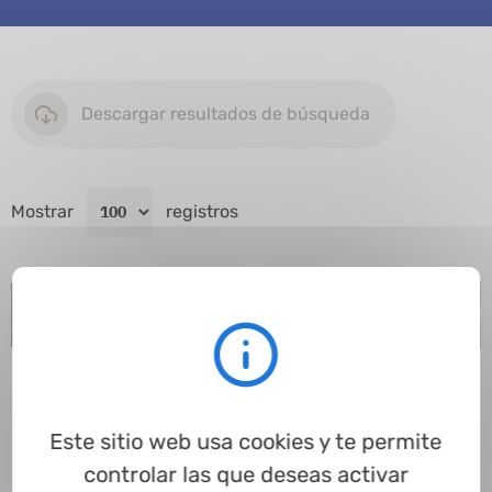
Descargar resultados de búsqueda
Mostrar
registros
Código del artículo
Perfil
Ø interior
Ø exterior
Longitud
Ø 
Este sitio web usa cookies y te permite
controlar las que deseas activar