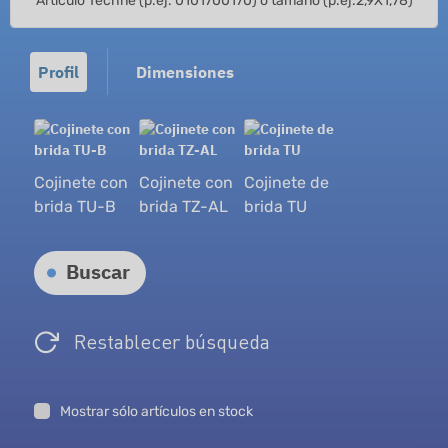
ble efecto
Profil
Dimensiones
Cojinete con
Cojinete con
Cojinete de
brida TU-B
brida TZ-AL
brida TU
Buscar
Restablecer búsqueda
Mostrar sólo artículos en stock