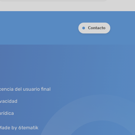
Contacto
encia del usuario final
ivacidad
urídica
Made by 6tematik