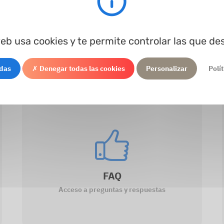
erior
Height
Material
Dureza
Color
Procesando...
web usa cookies y te permite controlar las que de
odas
✗ Denegar todas las cookies
Personalizar
Polí
FAQ
Acceso a preguntas y respuestas