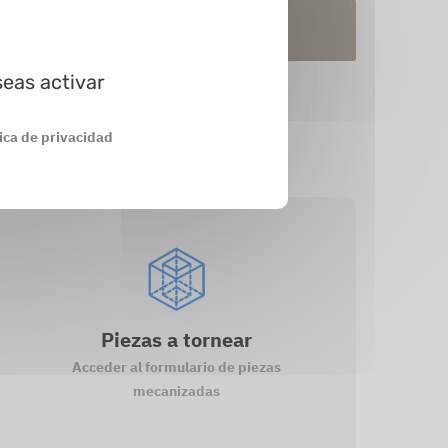
En stock
En prod.
seas activar
tica de privacidad
Piezas a tornear
Acceder al formulario de piezas
mecanizadas