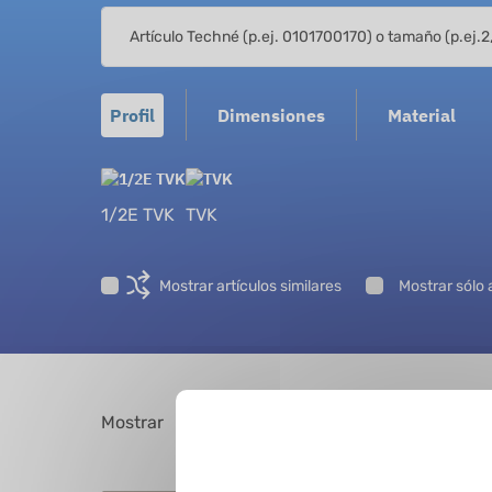
Profil
Dimensiones
Material
1/2E TVK
TVK
Mostrar artículos similares
Mostrar sólo 
Mostrar
registros