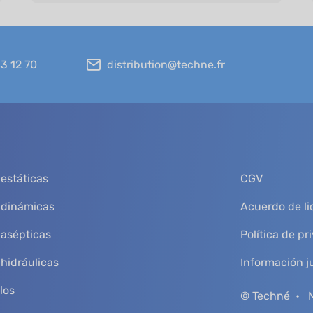
43 12 70
distribution@techne.fr
estáticas
CGV
 dinámicas
Acuerdo de lic
 asépticas
Política de pr
hidráulicas
Información j
los
© Techné