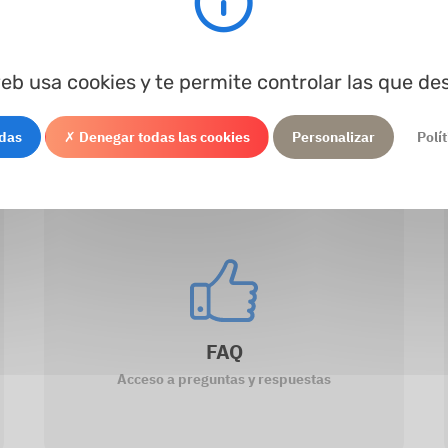
Ø intermedio
Ø interior
Estándar
DN
Ma
Procesando...
web usa cookies y te permite controlar las que de
odas
✗ Denegar todas las cookies
Personalizar
Polí
FAQ
Acceso a preguntas y respuestas