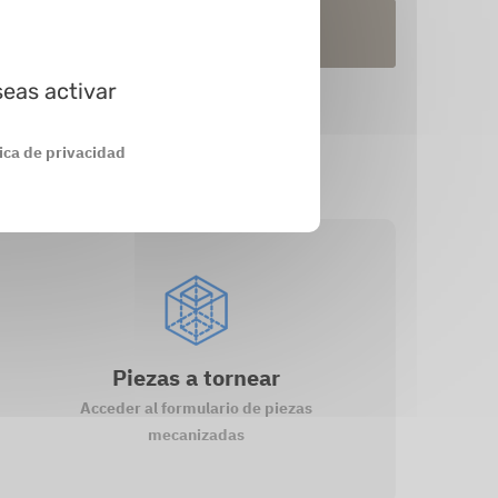
terial
En stock
En prod.
seas activar
tica de privacidad
Piezas a tornear
Acceder al formulario de piezas
mecanizadas