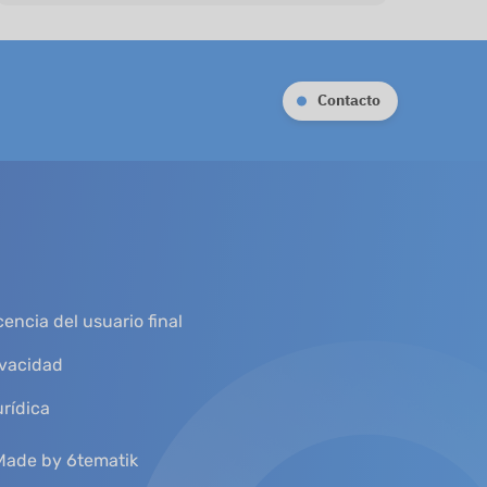
Contacto
encia del usuario final
ivacidad
urídica
Made by 6tematik