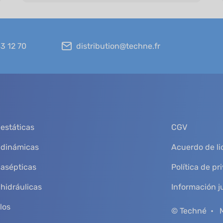
43 12 70
distribution@techne.fr
estáticas
CGV
 dinámicas
Acuerdo de lic
 asépticas
Política de pr
hidráulicas
Información j
los
© Techné