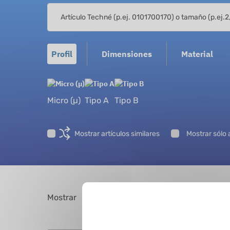
Profil
Dimensiones
Material
Micro (µ)
Tipo A
Tipo B
Mostrar artículos similares
Mostrar sólo 
Mostrar
registros