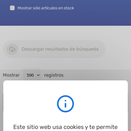
Mostrar sólo artículos en stock
Descargar resultados de búsqueda
Mostrar
registros
Código del artículo
Ø exterior
Ø interior
Altura de carcasa
A
Este sitio web usa cookies y te permite