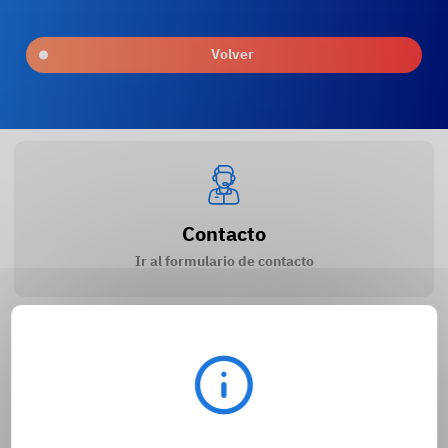
Volver
ble efecto
Contacto
Ir al formulario de contacto
FAQ
Acceso a preguntas y respuestas