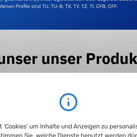
n Profile sind TU, TU-B, TX, TY, TZ, TI, CFB, CFF.
unser unser Produk
ersint
Sinterbundb
Gleitlagersc
chse
uchse
heibe
 'Cookies' um Inhalte und Anzeigen zu personalis
timmen Sie, welche Dienste benutzt werden dü