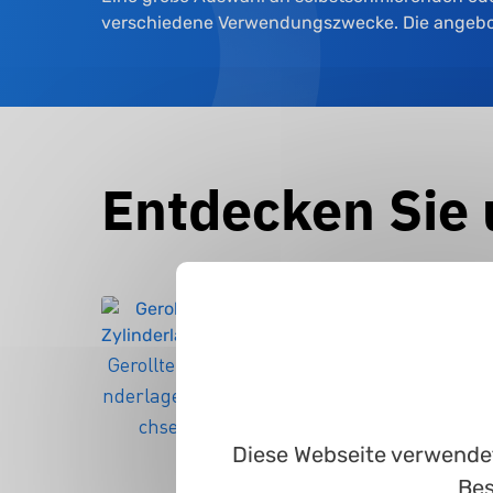
verschiedene Verwendungszwecke. Die angebotene
Entdecken Sie 
Zylind
Gerollte Zyli
Gerollte Lag
erbu
nderlagerbu
erbundbuch
chse
se
Diese Webseite verwendet
Bes