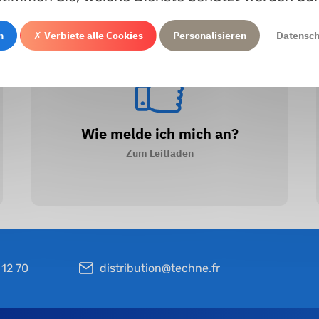
n
✗ Verbiete alle Cookies
Personalisieren
Datensc
Wie melde ich mich an?
Zum Leitfaden
 12 70
distribution@techne.fr