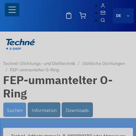
DE
Techné I Dichtungs- und Gleittechnik
Statische Dichtungen
FEP-ummantelter O-Ring
FEP-ummantelter O-
Ring
Suchen
Information
Downloads
ng