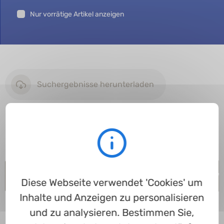
Nur vorrätige Artikel anzeigen
Suchergebnisse herunterladen
Zeilen anzeigen
Artikel
Innen-Ø
Schnurstärke
Werkstoff
Härte
Farbe
Vo
Diese Webseite verwendet 'Cookies' um
Inhalte und Anzeigen zu personalisieren
und zu analysieren. Bestimmen Sie,