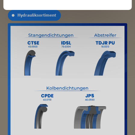
Sortiment anzubieten.
Hydrauliksortiment