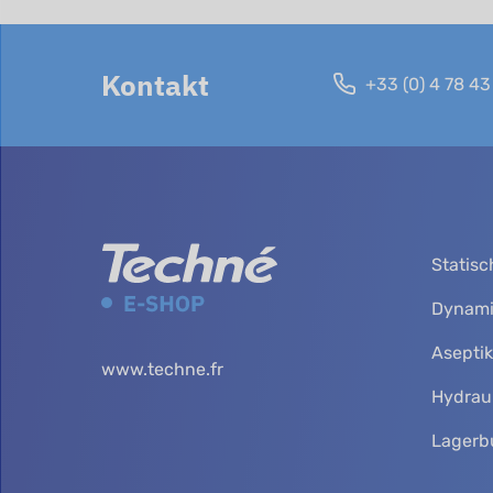
Kontakt
+33 (0) 4 78 43
Statis
Dynami
Asepti
www.techne.fr
Hydrau
Lagerb