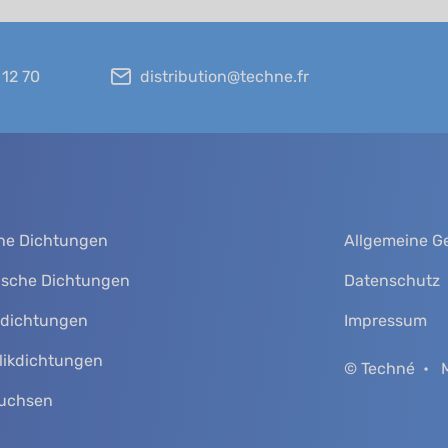
 12 70
distribution@techne.fr
che Dichtungen
Allgemeine G
sche Dichtungen
Datenschutz
kdichtungen
Impressum
likdichtungen
© Techné
uchsen