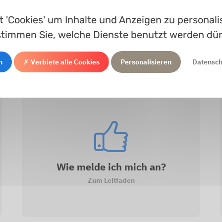
Werkstoff
Vorrätig
Bitte warten ..
 'Cookies' um Inhalte und Anzeigen zu personalis
timmen Sie, welche Dienste benutzt werden dü
n
✗ Verbiete alle Cookies
Personalisieren
Datensc
Wie melde ich mich an?
Zum Leitfaden