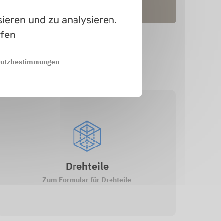
In Prod.
ieren und zu analysieren.
rfen
hutzbestimmungen
Drehteile
Zum Formular für Drehteile