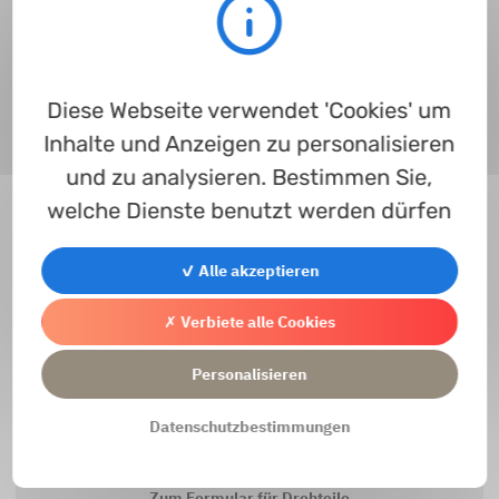
Kontakt
Diese Webseite verwendet 'Cookies' um
Zum Kontaktformular
Inhalte und Anzeigen zu personalisieren
und zu analysieren. Bestimmen Sie,
welche Dienste benutzt werden dürfen
✓ Alle akzeptieren
Wie melde ich mich an?
Zum Leitfaden
✗ Verbiete alle Cookies
Personalisieren
Datenschutzbestimmungen
Drehteile
Zum Formular für Drehteile