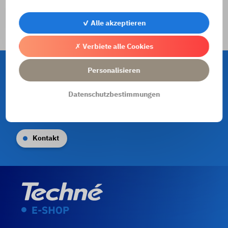
Drehteile
✓ Alle akzeptieren
Zum Formular für Drehteile
✗ Verbiete alle Cookies
Personalisieren
Kontakt
Datenschutzbestimmungen
+33 (0) 4 78 43 12 70
distribution@techne.fr
Kontakt