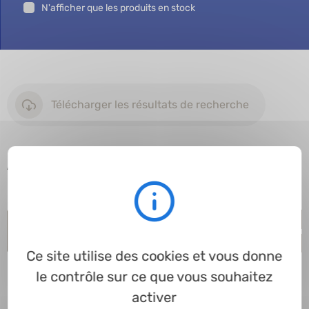
N'afficher que les produits en stock
Télécharger les résultats de recherche
Afficher
entrées
Article
Profil
Ø int.
Ø ext.
Hauteur
Matière
En stock
En 
Ce site utilise des cookies et vous donne
le contrôle sur ce que vous souhaitez
activer
Traitement...