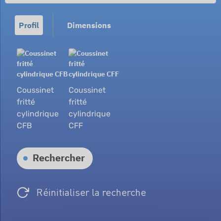
Profil
Dimensions
Coussinet
Coussinet
fritté
fritté
cylindrique
cylindrique
CFB
CFF
Rechercher
Réinitialiser la recherche