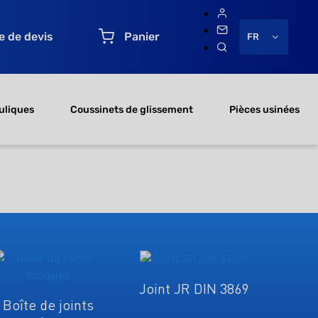
 de devis
Panier
FR
uliques
Coussinets de glissement
Pièces usinées
Joint JR DIN 3869
Boîte de joints