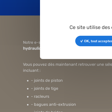
Ce site utilise de
✓ OK, tout accepte
Notre e-shop vient d’être enrichi avec
la mise à
hydraulique
, disponible dès aujourd’hui.
Vous pouvez dès maintenant retrouver une séle
incluant :
- joints de piston
- joints de tige
- racleurs
- bagues anti-extrusion