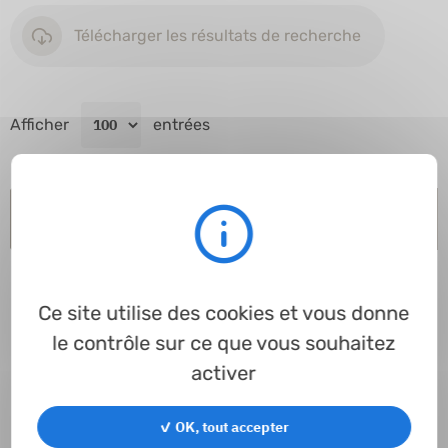
Télécharger les résultats de recherche
Afficher
entrées
Article
Profil
Ø ext.
Hauteur
Ø int.
Norme
DN
Matière
Ce site utilise des cookies et vous donne
le contrôle sur ce que vous souhaitez
activer
Traitement...
✓ OK, tout accepter