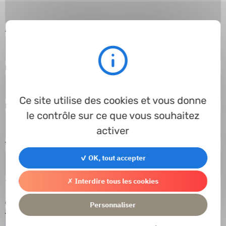
Agence
Prénom
*
Ce site utilise des cookies et vous donne
E-mail
*
le contrôle sur ce que vous souhaitez
activer
Votre référence de demande
✓ OK, tout accepter
✗ Interdire tous les cookies
* Champs obligatoires
Captcha
*
Personnaliser