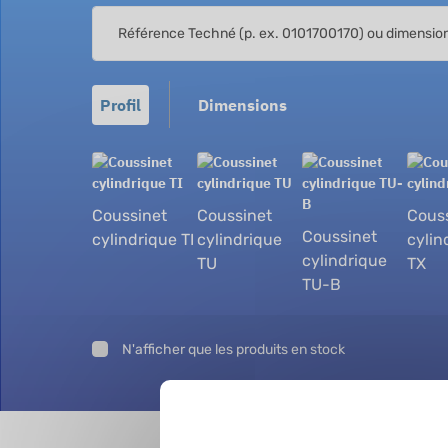
Profil
Dimensions
Coussinet
Coussinet
Cous
Coussinet
cylindrique TI
cylindrique
cylin
cylindrique
TU
TX
TU-B
N'afficher que les produits en stock