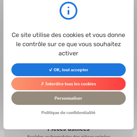
Contact
Ce site utilise des cookies et vous donne
Accéder au formulaire de contact
le contrôle sur ce que vous souhaitez
activer
✓ OK, tout accepter
Comment s'inscrire ?
✗ Interdire tous les cookies
Accéder aux instructions
Personnaliser
Politique de confidentialité
Pièces usinées
Accéder au formulaire des pièces usinées